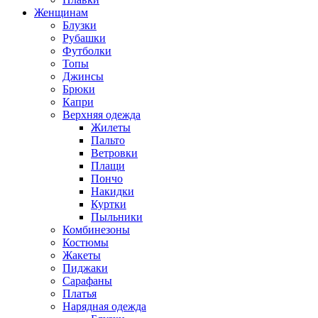
Женщинам
Блузки
Рубашки
Футболки
Топы
Джинсы
Брюки
Капри
Верхняя одежда
Жилеты
Пальто
Ветровки
Плащи
Пончо
Накидки
Куртки
Пыльники
Комбинезоны
Костюмы
Жакеты
Пиджаки
Сарафаны
Платья
Нарядная одежда