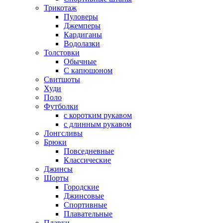
Трикотаж
Пуловеры
Джемперы
Кардиганы
Водолазки
Толстовки
Обычные
С капюшоном
Свитшоты
Худи
Поло
Футболки
с коротким рукавом
с длинным рукавом
Лонгсливы
Брюки
Повседневные
Классические
Джинсы
Шорты
Городские
Джинсовые
Спортивные
Плавательные
Плавки