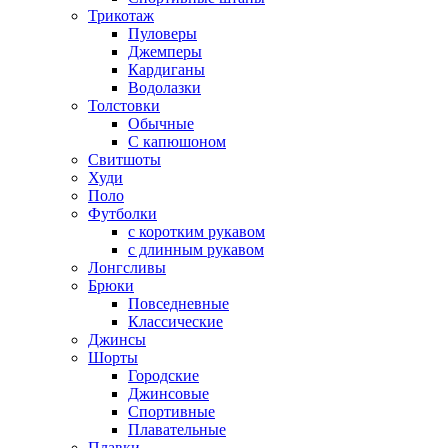
Трикотаж
Пуловеры
Джемперы
Кардиганы
Водолазки
Толстовки
Обычные
С капюшоном
Свитшоты
Худи
Поло
Футболки
с коротким рукавом
с длинным рукавом
Лонгсливы
Брюки
Повседневные
Классические
Джинсы
Шорты
Городские
Джинсовые
Спортивные
Плавательные
Плавки