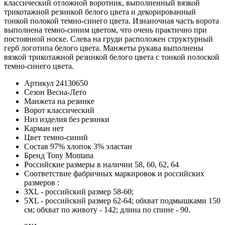
классический отложной воротник, выполненный вязкой
трикотажной резинкой белого цвета и декорированный
тонкой полокой темно-синего цвета. Изнаночная часть ворота
выполнена темно-синим цветом, что очень практично при
постоянной носке. Слева на груди расположен структурный
герб логотипа белого цвета. Манжеты рукава выполнены
вязкой трикотажной резинкой белого цвета с тонкой полоской
темно-синего цвета.
Артикул
24130650
Сезон
Весна-Лето
Манжета
на резинке
Ворот
классический
Низ изделия
без резинки
Карман
нет
Цвет
темно-синий
Состав
97% хлопок 3% эластан
Бренд
Tony Montana
Российские размеры в наличии
58, 60, 62, 64
Соответствие фабричных маркировок и российских
размеров
:
3XL
- российский размер 58-60;
5XL
- российский размер 62-64; обхват подмышками 150
см; обхват по животу - 142; длина по спине - 90.