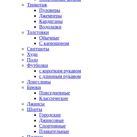
Трикотаж
Пуловеры
Джемперы
Кардиганы
Водолазки
Толстовки
Обычные
С капюшоном
Свитшоты
Худи
Поло
Футболки
с коротким рукавом
с длинным рукавом
Лонгсливы
Брюки
Повседневные
Классические
Джинсы
Шорты
Городские
Джинсовые
Спортивные
Плавательные
Плавки