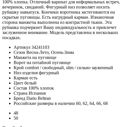
100% хлопка. Отличный варинат для неформальных встреч,
вечеринок, свиданий. Фигурный низ позволяет носить
рубашку навыпуск. Кончики воротника застегиваются на
скрытые пуговицы. Есть нагрудный карман. Изнаночная
сторона манжеты выполнена из контрастной ткани. Эта
рубашка подчеркнет Вашу индивидуальность и привлечет
заслуженное внимание. Модель представлена в нескольких
посадках.
Артикул
34241103
Сезон
Весна-Лето, Осень-Зима
Манжета
на пуговице
Ворот
на потайной пуговице
Крой
comfort / свободный, slim / сильно зауженный
Низ изделия
фигурный
Карман
есть
Цвет
белый
Состав
100% хлопок
Страна
Испания
Бренд
Dario Beltran
Российские размеры в наличии
60, 62, 64, 66, 68
48
50