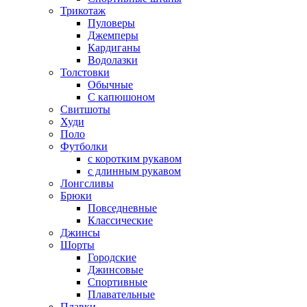
Трикотаж
Пуловеры
Джемперы
Кардиганы
Водолазки
Толстовки
Обычные
С капюшоном
Свитшоты
Худи
Поло
Футболки
с коротким рукавом
с длинным рукавом
Лонгсливы
Брюки
Повседневные
Классические
Джинсы
Шорты
Городские
Джинсовые
Спортивные
Плавательные
Плавки