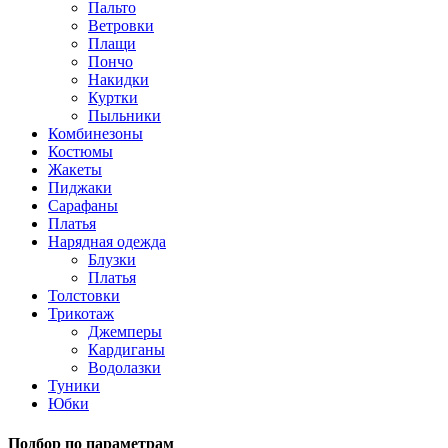
Пальто
Ветровки
Плащи
Пончо
Накидки
Куртки
Пыльники
Комбинезоны
Костюмы
Жакеты
Пиджаки
Сарафаны
Платья
Нарядная одежда
Блузки
Платья
Толстовки
Трикотаж
Джемперы
Кардиганы
Водолазки
Туники
Юбки
Подбор по параметрам