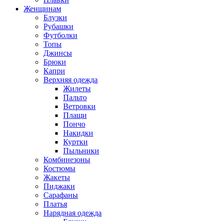
Женщинам
Блузки
Рубашки
Футболки
Топы
Джинсы
Брюки
Капри
Верхняя одежда
Жилеты
Пальто
Ветровки
Плащи
Пончо
Накидки
Куртки
Пыльники
Комбинезоны
Костюмы
Жакеты
Пиджаки
Сарафаны
Платья
Нарядная одежда