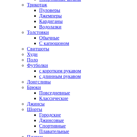
Трикотаж
Пуловеры
Джемперы
Кардиганы
Водолазки
Толстовки
Обычные
С капюшоном
Свитшоты
Худи
Поло
Футболки
с коротким рукавом
с длинным рукавом
Лонгсливы
Брюки
Повседневные
Классические
Джинсы
Шорты
Городские
Джинсовые
Спортивные
Плавательные
Плавки