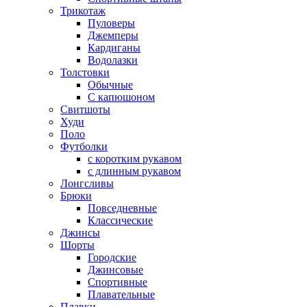
Трикотаж
Пуловеры
Джемперы
Кардиганы
Водолазки
Толстовки
Обычные
С капюшоном
Свитшоты
Худи
Поло
Футболки
с коротким рукавом
с длинным рукавом
Лонгсливы
Брюки
Повседневные
Классические
Джинсы
Шорты
Городские
Джинсовые
Спортивные
Плавательные
Плавки