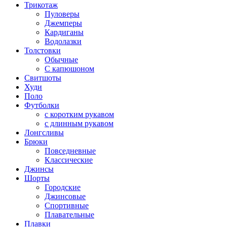
Трикотаж
Пуловеры
Джемперы
Кардиганы
Водолазки
Толстовки
Обычные
С капюшоном
Свитшоты
Худи
Поло
Футболки
с коротким рукавом
с длинным рукавом
Лонгсливы
Брюки
Повседневные
Классические
Джинсы
Шорты
Городские
Джинсовые
Спортивные
Плавательные
Плавки