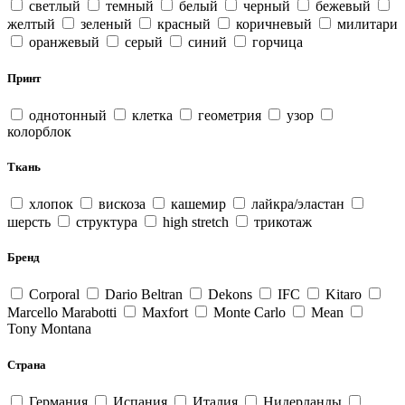
светлый
темный
белый
черный
бежевый
желтый
зеленый
красный
коричневый
милитари
оранжевый
серый
синий
горчица
Принт
однотонный
клетка
геометрия
узор
колорблок
Ткань
хлопок
вискоза
кашемир
лайкра/эластан
шерсть
структура
high stretch
трикотаж
Бренд
Corporal
Dario Beltran
Dekons
IFC
Kitaro
Marcello Marabotti
Maxfort
Monte Carlo
Mean
Tony Montana
Страна
Германия
Испания
Италия
Нидерланды