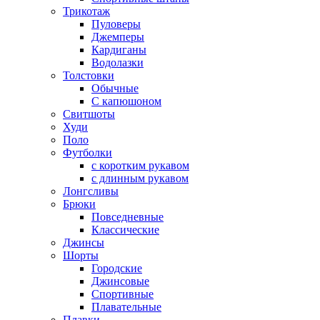
Трикотаж
Пуловеры
Джемперы
Кардиганы
Водолазки
Толстовки
Обычные
С капюшоном
Свитшоты
Худи
Поло
Футболки
с коротким рукавом
с длинным рукавом
Лонгсливы
Брюки
Повседневные
Классические
Джинсы
Шорты
Городские
Джинсовые
Спортивные
Плавательные
Плавки