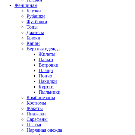
Женщинам
Блузки
Рубашки
Футболки
Топы
Джинсы
Брюки
Капри
Верхняя одежда
Жилеты
Пальто
Ветровки
Плащи
Пончо
Накидки
Куртки
Пыльники
Комбинезоны
Костюмы
Жакеты
Пиджаки
Сарафаны
Платья
Нарядная одежда