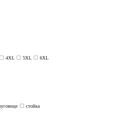
4XL
5XL
6XL
пуговице
стойка