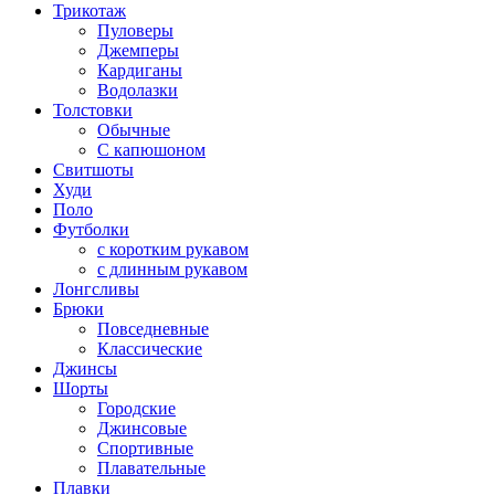
Трикотаж
Пуловеры
Джемперы
Кардиганы
Водолазки
Толстовки
Обычные
С капюшоном
Свитшоты
Худи
Поло
Футболки
с коротким рукавом
с длинным рукавом
Лонгсливы
Брюки
Повседневные
Классические
Джинсы
Шорты
Городские
Джинсовые
Спортивные
Плавательные
Плавки