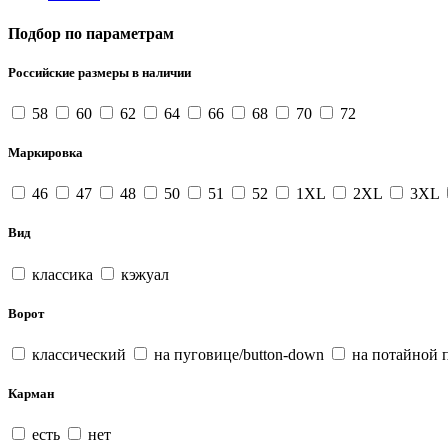
Подбор по параметрам
Российские размеры в наличии
58
60
62
64
66
68
70
72
Маркировка
46
47
48
50
51
52
1XL
2XL
3XL
Вид
классика
кэжуал
Ворот
классический
на пуговице/button-down
на потайной 
Карман
есть
нет