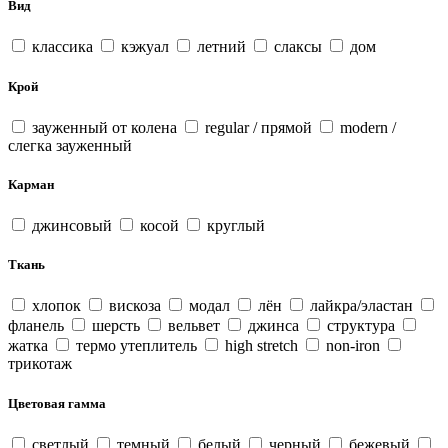
Вид
классика
кэжуал
летний
слаксы
дом
Крой
зауженный от колена
regular / прямой
modern /
слегка зауженный
Карман
джинсовый
косой
круглый
Ткань
хлопок
вискоза
модал
лён
лайкра/эластан
фланель
шерсть
вельвет
джинса
структура
жатка
термо утеплитель
high stretch
non-iron
трикотаж
Цветовая гамма
светлый
темный
белый
черный
бежевый