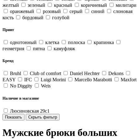
желтый
зеленый
красный
коричневый
милитари
оранжевый
розовый
серый
синий
слоновая
кость
бордовый
голубой
Принт
однотонный
клетка
полоска
крапинка
геометрия
пятна
камуфляж
Бренд
Bruhl
Club of comfort
Daniel Hechter
Dekons
EASY
IFC
Luigi Morini
Marcello Marabotti
Maxfort
No Diggity
Weis
Наличие в магазине
Люсиновская 29с1
Мужские брюки больших