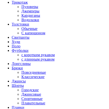
Трикотаж
Пуловеры
Джемперы
Кардиганы
Водолазки
Толстовки
Обычные
С капюшоном
Свитшоты
Худи
Поло
Футболки
с коротким рукавом
с длинным рукавом
Лонгсливы
Брюки
Повседневные
Классические
Джинсы
Шорты
Городские
Джинсовые
Спортивные
Плавательные
Плавки