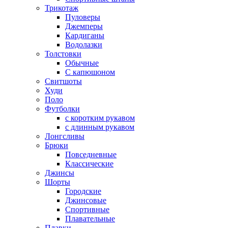
Трикотаж
Пуловеры
Джемперы
Кардиганы
Водолазки
Толстовки
Обычные
С капюшоном
Свитшоты
Худи
Поло
Футболки
с коротким рукавом
с длинным рукавом
Лонгсливы
Брюки
Повседневные
Классические
Джинсы
Шорты
Городские
Джинсовые
Спортивные
Плавательные
Плавки