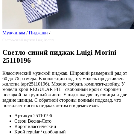
Мужчинам
/
Пиджаки
/
Светло-синий пиджак Luigi Morini
Светло-синий пиджак Luigi Morini
25110196
Классический мужской пиджак. Широкий размерный ряд от
60 до 76 размера. В коллекции под эту модель представлена
жилетка (арт25110196). Можно собрать комплект-двойку. У
модели крой REGULAR FIT - свободный крой с хорошей
посадкой на крупный живот. У пиджака две пуговицы и две
задние шлицы. С обратной стороны полный подклад, что
позволяет носить пиджак летом и в демисезон.
Артикул
25110196
Сезон
Весна-Лето
Ворот
классический
Крой
regular / свободный