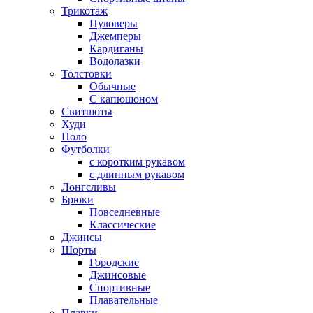
Трикотаж
Пуловеры
Джемперы
Кардиганы
Водолазки
Толстовки
Обычные
С капюшоном
Свитшоты
Худи
Поло
Футболки
с коротким рукавом
с длинным рукавом
Лонгсливы
Брюки
Повседневные
Классические
Джинсы
Шорты
Городские
Джинсовые
Спортивные
Плавательные
Плавки