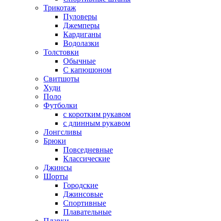
Трикотаж
Пуловеры
Джемперы
Кардиганы
Водолазки
Толстовки
Обычные
С капюшоном
Свитшоты
Худи
Поло
Футболки
с коротким рукавом
с длинным рукавом
Лонгсливы
Брюки
Повседневные
Классические
Джинсы
Шорты
Городские
Джинсовые
Спортивные
Плавательные
Плавки