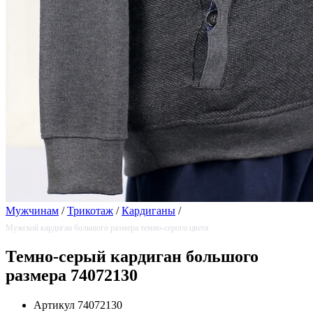
Мужчинам
/
Трикотаж
/
Кардиганы
/
Мужской кардиган большого размера темно-серого цвета
Темно-серый кардиган большого
размера 74072130
Артикул
74072130