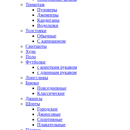
Трикотаж
Пуловеры
Джемперы
Кардиганы
Водолазки
Толстовки
Обычные
С капюшоном
Свитшоты
Худи
Поло
Футболки
с коротким рукавом
с длинным рукавом
Лонгсливы
Брюки
Повседневные
Классические
Джинсы
Шорты
Городские
Джинсовые
Спортивные
Плавательные
Плавки