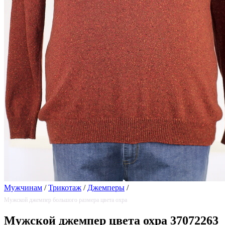
Мужчинам
/
Трикотаж
/
Джемперы
/
Мужской джемпер большого размера цвета охра
Мужской джемпер цвета охра 37072263