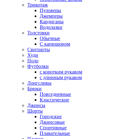
Трикотаж
Пуловеры
Джемперы
Кардиганы
Водолазки
Толстовки
Обычные
С капюшоном
Свитшоты
Худи
Поло
Футболки
с коротким рукавом
с длинным рукавом
Лонгсливы
Брюки
Повседневные
Классические
Джинсы
Шорты
Городские
Джинсовые
Спортивные
Плавательные
Плавки