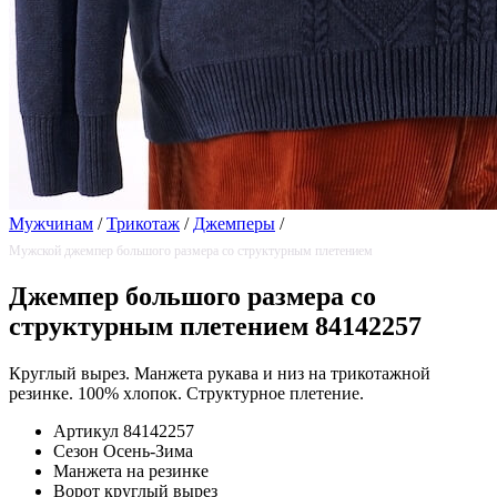
Мужчинам
/
Трикотаж
/
Джемперы
/
Мужской джемпер большого размера со структурным плетением
Джемпер большого размера со
структурным плетением 84142257
Круглый вырез. Манжета рукава и низ на трикотажной
резинке. 100% хлопок. Структурное плетение.
Артикул
84142257
Сезон
Осень-Зима
Манжета
на резинке
Ворот
круглый вырез