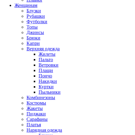
Женщинам
Блузки
Рубашки
Футболки
Топы
Джинсы
Брюки
Капри
Верхняя одежда
Жилеты
Пальто
Ветровки
Плащи
Пончо
Накидки
Куртки
Пыльники
Комбинезоны
Костюмы
Жакеты
Пиджаки
Сарафаны
Платья
Нарядная одежда