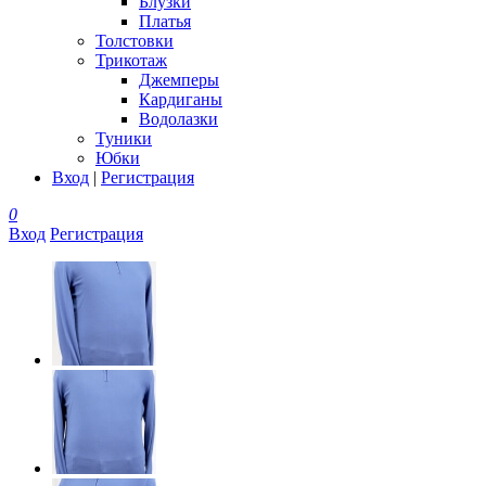
Блузки
Платья
Толстовки
Трикотаж
Джемперы
Кардиганы
Водолазки
Туники
Юбки
Вход
|
Регистрация
0
Вход
Регистрация