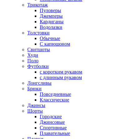
Трикотаж
Пуловеры
Джемперы
Кардиганы
Водолазки
Толстовки
Обычные
С капюшоном
Свитшоты
Худи
Поло
Футболки
с коротким рукавом
с длинным рукавом
Лонгсливы
Брюки
Повседневные
Классические
Джинсы
Шорты
Городские
Джинсовые
Спортивные
Плавательные
Плавки