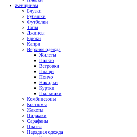
Женщинам
Блузки
Рубашки
Футболки
Топы
Джинсы
Брюки
Капри
Верхняя одежда
Жилеты
Пальто
Ветровки
Плащи
Пончо
Накидки
Куртки
Пыльники
Комбинезоны
Костюмы
Жакеты
Пиджаки
Сарафаны
Платья
Нарядная одежда