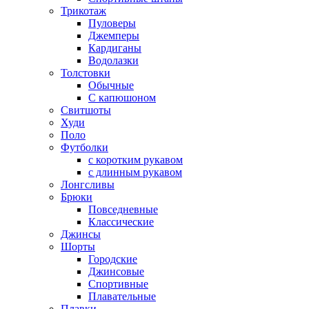
Трикотаж
Пуловеры
Джемперы
Кардиганы
Водолазки
Толстовки
Обычные
С капюшоном
Свитшоты
Худи
Поло
Футболки
с коротким рукавом
с длинным рукавом
Лонгсливы
Брюки
Повседневные
Классические
Джинсы
Шорты
Городские
Джинсовые
Спортивные
Плавательные
Плавки