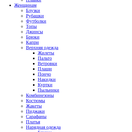
Женщинам
Блузки
Рубашки
Футболки
Топы
Джинсы
Брюки
Капри
Верхняя одежда
Жилеты
Пальто
Ветровки
Плащи
Пончо
Накидки
Куртки
Пыльники
Комбинезоны
Костюмы
Жакеты
Пиджаки
Сарафаны
Платья
Нарядная одежда