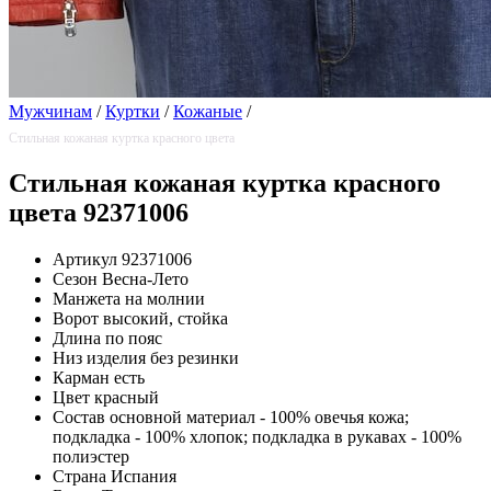
Мужчинам
/
Куртки
/
Кожаные
/
Стильная кожаная куртка красного цвета
Стильная кожаная куртка красного
цвета 92371006
Артикул
92371006
Сезон
Весна-Лето
Манжета
на молнии
Ворот
высокий, стойка
Длина
по пояс
Низ изделия
без резинки
Карман
есть
Цвет
красный
Состав
основной материал - 100% овечья кожа;
подкладка - 100% хлопок; подкладка в рукавах - 100%
полиэстер
Страна
Испания