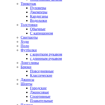
Трикотаж
Пуловеры
Джемперы
Кардиганы
Водолазки
Толстовки
Обычные
С капюшоном
Свитшоты
Худи
Поло
Футболки
с коротким рукавом
с длинным рукавом
Лонгсливы
Брюки
Повседневные
Классические
Джинсы
Шорты
Городские
Джинсовые
Спортивные
Плавательные
Плавки