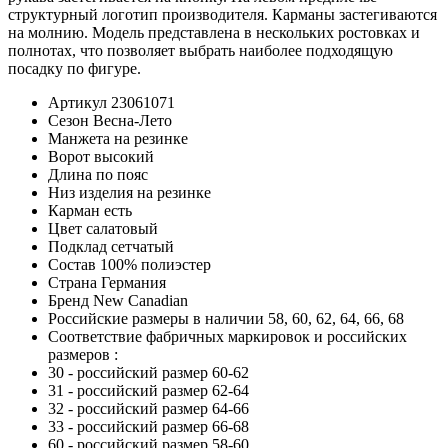
структурный логотип производителя. Карманы застегиваются
на молнию. Модель представлена в нескольких ростовках и
полнотах, что позволяет выбрать наиболее подходящую
посадку по фигуре.
Артикул
23061071
Сезон
Весна-Лето
Манжета
на резинке
Ворот
высокий
Длина
по пояс
Низ изделия
на резинке
Карман
есть
Цвет
салатовый
Подклад
сетчатый
Состав
100% полиэстер
Страна
Германия
Бренд
New Canadian
Российские размеры в наличии
58, 60, 62, 64, 66, 68
Соответствие фабричных маркировок и российских
размеров
:
30
- российский размер 60-62
31
- российский размер 62-64
32
- российский размер 64-66
33
- российский размер 66-68
60
- российский размер 58-60