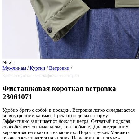
New!
Мужчинам
/
Куртки
/
Ветровки
/
Короткая мужская ветровка фисташкового цвета
Фисташковая короткая ветровка
23061071
Удобно брать с собой в поездки. Ветровка легко складывается
во внутренний карман. Прекрасно держит форму.
Эффективно защищает от дождя и ветра. Сетчатый подклад
способствует оптимальному теплообмену. Два внутренних
кармана застегиваются на молнию. Ворот трубой. Манжета
рукава застегивается на кнопку. На левом предплечье -