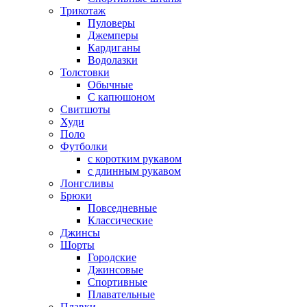
Трикотаж
Пуловеры
Джемперы
Кардиганы
Водолазки
Толстовки
Обычные
С капюшоном
Свитшоты
Худи
Поло
Футболки
с коротким рукавом
с длинным рукавом
Лонгсливы
Брюки
Повседневные
Классические
Джинсы
Шорты
Городские
Джинсовые
Спортивные
Плавательные
Плавки