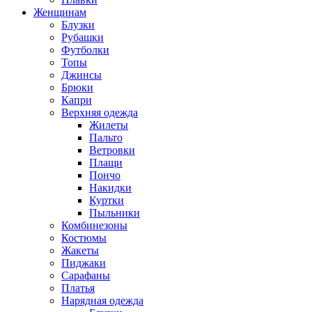
Женщинам
Блузки
Рубашки
Футболки
Топы
Джинсы
Брюки
Капри
Верхняя одежда
Жилеты
Пальто
Ветровки
Плащи
Пончо
Накидки
Куртки
Пыльники
Комбинезоны
Костюмы
Жакеты
Пиджаки
Сарафаны
Платья
Нарядная одежда