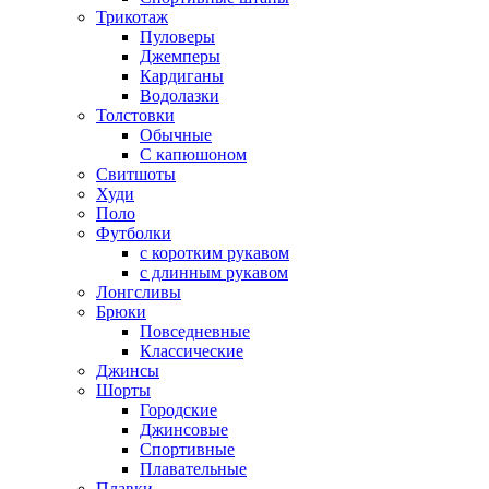
Трикотаж
Пуловеры
Джемперы
Кардиганы
Водолазки
Толстовки
Обычные
С капюшоном
Свитшоты
Худи
Поло
Футболки
с коротким рукавом
с длинным рукавом
Лонгсливы
Брюки
Повседневные
Классические
Джинсы
Шорты
Городские
Джинсовые
Спортивные
Плавательные
Плавки