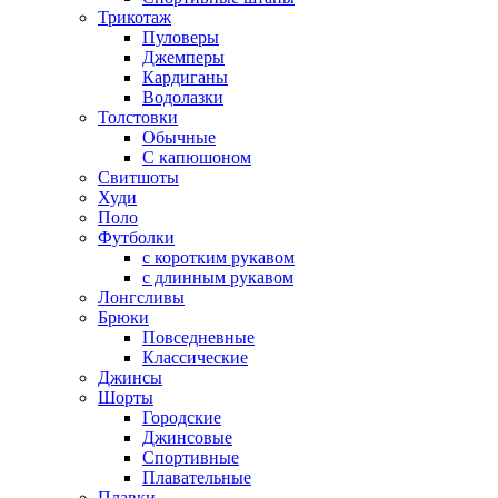
Трикотаж
Пуловеры
Джемперы
Кардиганы
Водолазки
Толстовки
Обычные
С капюшоном
Свитшоты
Худи
Поло
Футболки
с коротким рукавом
с длинным рукавом
Лонгсливы
Брюки
Повседневные
Классические
Джинсы
Шорты
Городские
Джинсовые
Спортивные
Плавательные
Плавки