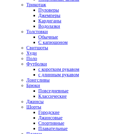
Трикотаж
Пуловеры
Джемперы
Кардиганы
Водолазки
Толстовки
Обычные
С капюшоном
Свитшоты
Худи
Поло
Футболки
с коротким рукавом
с длинным рукавом
Лонгсливы
Брюки
Повседневные
Классические
Джинсы
Шорты
Городские
Джинсовые
Спортивные
Плавательные
Плавки