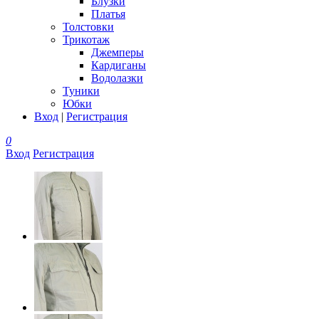
Блузки
Платья
Толстовки
Трикотаж
Джемперы
Кардиганы
Водолазки
Туники
Юбки
Вход
|
Регистрация
0
Вход
Регистрация