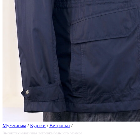
Мужчинам
/
Куртки
/
Ветровки
/
Высокотехнологичная ветровка большого размера