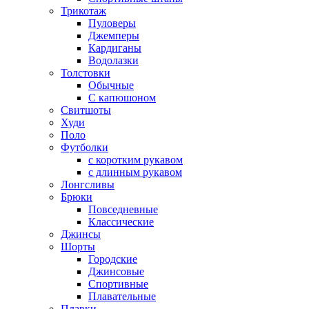
Трикотаж
Пуловеры
Джемперы
Кардиганы
Водолазки
Толстовки
Обычные
С капюшоном
Свитшоты
Худи
Поло
Футболки
с коротким рукавом
с длинным рукавом
Лонгсливы
Брюки
Повседневные
Классические
Джинсы
Шорты
Городские
Джинсовые
Спортивные
Плавательные
Плавки