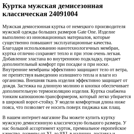
Куртка мужская демисезонная
классическая 24091004
Мужская демисезонная куртка от немецкого производителя
мужской одежды больших размеров Gate One. Изделие
выполнено из инновационных материалов, которые
существенно повышают эксплуатационные качества.
Благодаря использованию нанотехнологичных мембран,
куртка отлично сохраняет тепло и при этом очень легкая.
Добавление эластана во внутреннюю подкладку, придает
дополнительный комфорт при посадке и при носке.
Внутренние мембраны эффективно защищают тело от ветра,
не препятствуя выведению излишнего тепла и влаги из
организма. Внешняя ткань изделия эффективно защищает от
дождя. Застежка на длинную молнию и кнопки обеспечивает
дополнительную термоизоляцию изделия. Куртка снабжена
тонким капюшоном-трансформером, который легко убирается
в широкий ворот-стойку. У модели комфортная длина ниже
пояса, что позволяет ее носить поверх пиджака как плащ.
В нашем интернет-магазине Вы можете купить куртку
мужскую демисезонную классическую большого размера. У
нас большой ассортимент курток, премиальное европейское
качество, размеры от XL до 9XL в наличии, доставка и