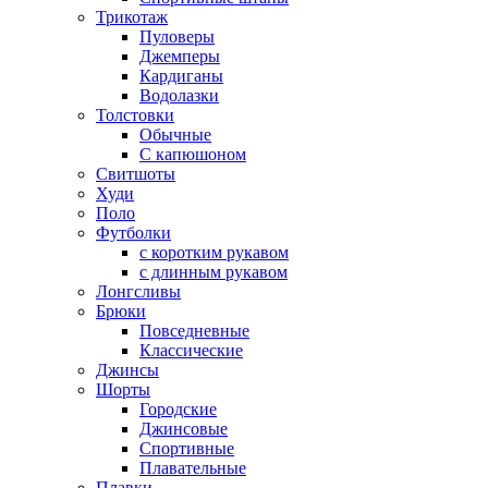
Трикотаж
Пуловеры
Джемперы
Кардиганы
Водолазки
Толстовки
Обычные
С капюшоном
Свитшоты
Худи
Поло
Футболки
с коротким рукавом
с длинным рукавом
Лонгсливы
Брюки
Повседневные
Классические
Джинсы
Шорты
Городские
Джинсовые
Спортивные
Плавательные
Плавки