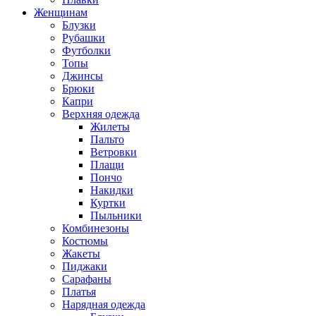
Женщинам
Блузки
Рубашки
Футболки
Топы
Джинсы
Брюки
Капри
Верхняя одежда
Жилеты
Пальто
Ветровки
Плащи
Пончо
Накидки
Куртки
Пыльники
Комбинезоны
Костюмы
Жакеты
Пиджаки
Сарафаны
Платья
Нарядная одежда