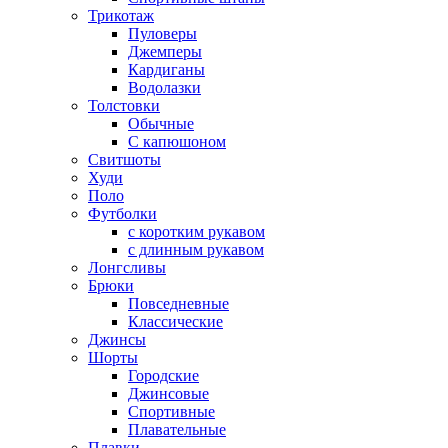
Трикотаж
Пуловеры
Джемперы
Кардиганы
Водолазки
Толстовки
Обычные
С капюшоном
Свитшоты
Худи
Поло
Футболки
с коротким рукавом
с длинным рукавом
Лонгсливы
Брюки
Повседневные
Классические
Джинсы
Шорты
Городские
Джинсовые
Спортивные
Плавательные
Плавки