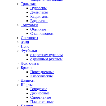
Трикотаж
Пуловеры
Джемперы
Кардиганы
Водолазки
Толстовки
Обычные
С капюшоном
Свитшоты
Худи
Поло
Футболки
с коротким рукавом
с длинным рукавом
Лонгсливы
Брюки
Повседневные
Классические
Джинсы
Шорты
Городские
Джинсовые
Спортивные
Плавательные
Плавки