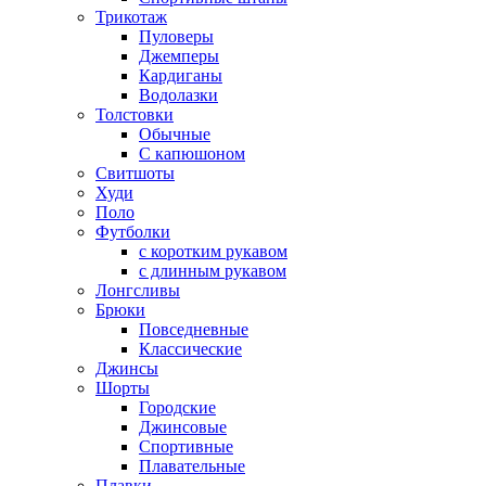
Трикотаж
Пуловеры
Джемперы
Кардиганы
Водолазки
Толстовки
Обычные
С капюшоном
Свитшоты
Худи
Поло
Футболки
с коротким рукавом
с длинным рукавом
Лонгсливы
Брюки
Повседневные
Классические
Джинсы
Шорты
Городские
Джинсовые
Спортивные
Плавательные
Плавки