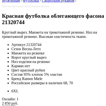
Мужчинам
/
Футболки
/
с коротким рукавом
/
Красная футболка облегающего фасона
Красная футболка облегающего фасона
21320744
Круглый вырез. Манжета на трикотажной резинке. Низ на
трикотажной резинке. Высокая эластичность ткани.
Артикул
21320744
Сезон
Весна-Лето
Манжета
на резинке
Ворот
круглый вырез
Низ изделия
на резинке
Карман
нет
Цвет
красный рубин
Состав
95% хлопок 5% эластан
Бренд
Ramon Miele
Российские размеры в наличии
68, 70
6XL
Онлайн:
1
2 850 руб.