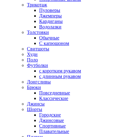
Трикотаж
Пуловеры
Джемперы
Кардиганы
Водолазки
Толстовки
Обычные
С капюшоном
Свитшоты
Худи
Поло
Футболки
с коротким рукавом
с длинным рукавом
Лонгсливы
Брюки
Повседневные
Классические
Джинсы
Шорты
Городские
Джинсовые
Спортивные
Плавательные
Плавки