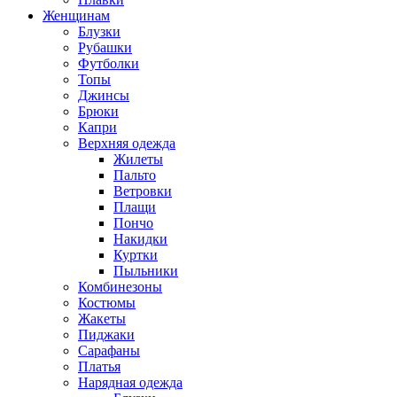
Женщинам
Блузки
Рубашки
Футболки
Топы
Джинсы
Брюки
Капри
Верхняя одежда
Жилеты
Пальто
Ветровки
Плащи
Пончо
Накидки
Куртки
Пыльники
Комбинезоны
Костюмы
Жакеты
Пиджаки
Сарафаны
Платья
Нарядная одежда