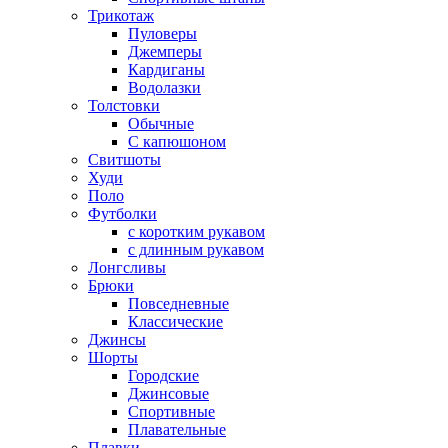
Трикотаж
Пуловеры
Джемперы
Кардиганы
Водолазки
Толстовки
Обычные
С капюшоном
Свитшоты
Худи
Поло
Футболки
с коротким рукавом
с длинным рукавом
Лонгсливы
Брюки
Повседневные
Классические
Джинсы
Шорты
Городские
Джинсовые
Спортивные
Плавательные
Плавки