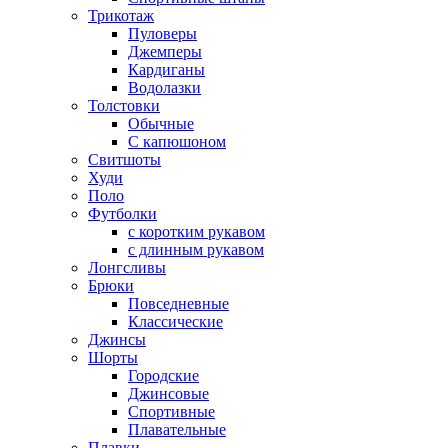
Трикотаж
Пуловеры
Джемперы
Кардиганы
Водолазки
Толстовки
Обычные
С капюшоном
Свитшоты
Худи
Поло
Футболки
с коротким рукавом
с длинным рукавом
Лонгсливы
Брюки
Повседневные
Классические
Джинсы
Шорты
Городские
Джинсовые
Спортивные
Плавательные
Плавки