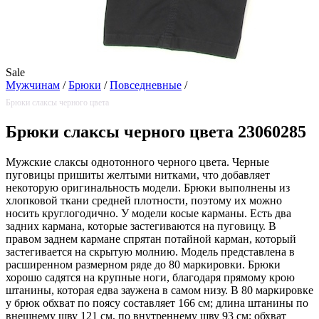
Sale
Мужчинам
/
Брюки
/
Повседневные
/
Брюки слаксы черного цвета
Брюки слаксы черного цвета 23060285
Мужские слаксы однотонного черного цвета. Черные
пуговицы пришиты желтыми нитками, что добавляет
некоторую оригинальность модели. Брюки выполнены из
хлопковой ткани средней плотности, поэтому их можно
носить круглогодично. У модели косые карманы. Есть два
задних кармана, которые застегиваются на пуговицу. В
правом заднем кармане спрятан потайной карман, который
застегивается на скрытую молнию. Модель представлена в
расширенном размерном ряде до 80 маркировки. Брюки
хорошо садятся на крупные ноги, благодаря прямому крою
штанины, которая едва заужена в самом низу. В 80 маркировке
у брюк обхват по поясу составляет 166 см; длина штанины по
внешнему шву 121 см, по внутреннему шву 93 см; обхват