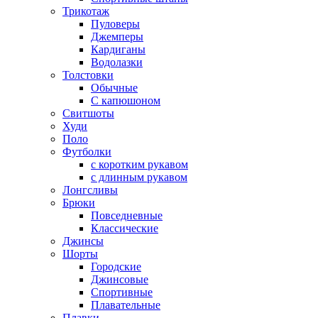
Трикотаж
Пуловеры
Джемперы
Кардиганы
Водолазки
Толстовки
Обычные
С капюшоном
Свитшоты
Худи
Поло
Футболки
с коротким рукавом
с длинным рукавом
Лонгсливы
Брюки
Повседневные
Классические
Джинсы
Шорты
Городские
Джинсовые
Спортивные
Плавательные
Плавки