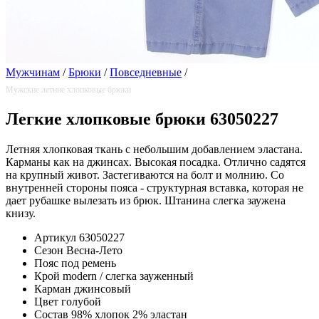
Мужчинам
/
Брюки
/
Повседневные
/
Мужские летние хлопковые брюки
Легкие хлопковые брюки 63050227
Летняя хлопковая ткань с небольшим добавлением эластана.
Карманы как на джинсах. Высокая посадка. Отлично садятся
на крупный живот. Застегиваются на болт и молнию. Со
внутренней стороны пояса - структурная вставка, которая не
дает рубашке вылезать из брюк. Штанина слегка заужена
книзу.
Артикул
63050227
Сезон
Весна-Лето
Пояс
под ремень
Крой
modern / слегка зауженный
Карман
джинсовый
Цвет
голубой
Состав
98% хлопок 2% эластан