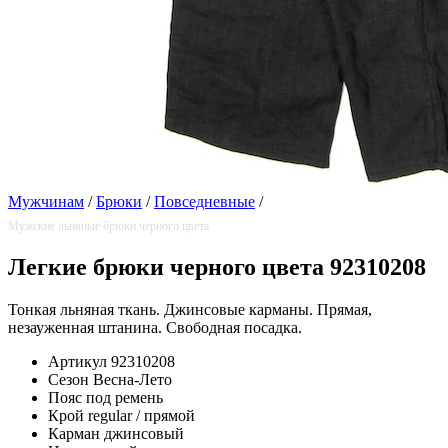
Мужчинам
/
Брюки
/
Повседневные
/
Мужские льняные брюки черного цвета
Легкие брюки черного цвета 92310208
Тонкая льняная ткань. Джинсовые карманы. Прямая,
незауженная штанина. Свободная посадка.
Артикул
92310208
Сезон
Весна-Лето
Пояс
под ремень
Крой
regular / прямой
Карман
джинсовый