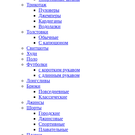
Трикотаж
Пуловеры
Джемперы
Кардиганы
Водолазки
Толстовки
Обычные
С капюшоном
Свитшоты
Худи
Поло
Футболки
с коротким рукавом
с длинным рукавом
Лонгсливы
Брюки
Повседневные
Классические
Джинсы
Шорты
Городские
Джинсовые
Спортивные
Плавательные
Плавки