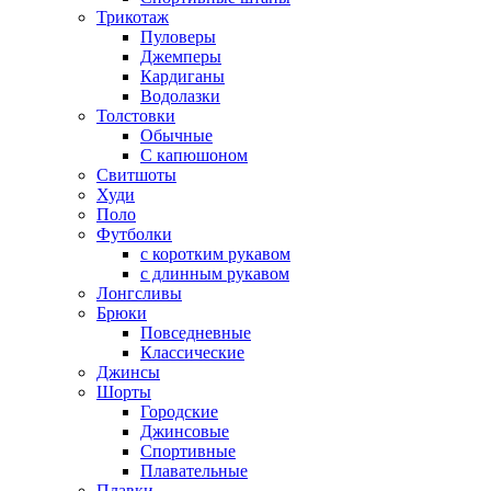
Трикотаж
Пуловеры
Джемперы
Кардиганы
Водолазки
Толстовки
Обычные
С капюшоном
Свитшоты
Худи
Поло
Футболки
с коротким рукавом
с длинным рукавом
Лонгсливы
Брюки
Повседневные
Классические
Джинсы
Шорты
Городские
Джинсовые
Спортивные
Плавательные
Плавки