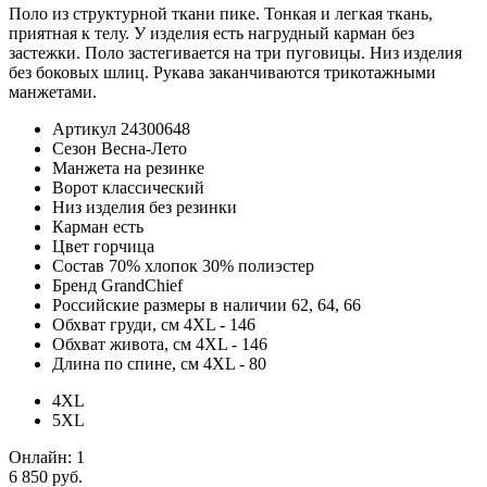
Поло из структурной ткани пике. Тонкая и легкая ткань,
приятная к телу. У изделия есть нагрудный карман без
застежки. Поло застегивается на три пуговицы. Низ изделия
без боковых шлиц. Рукава заканчиваются трикотажными
манжетами.
Артикул
24300648
Сезон
Весна-Лето
Манжета
на резинке
Ворот
классический
Низ изделия
без резинки
Карман
есть
Цвет
горчица
Состав
70% хлопок 30% полиэстер
Бренд
GrandChief
Российские размеры в наличии
62, 64, 66
Обхват груди, см
4XL - 146
Обхват живота, см
4XL - 146
Длина по спине, см
4XL - 80
4XL
5XL
Онлайн:
1
6 850 руб.