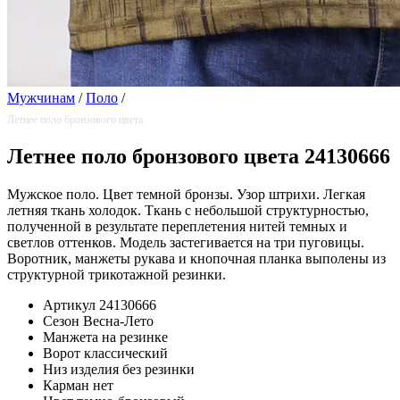
Мужчинам
/
Поло
/
Летнее поло бронзового цвета
Летнее поло бронзового цвета 24130666
Мужское поло. Цвет темной бронзы. Узор штрихи. Легкая
летняя ткань холодок. Ткань с небольшой структурностью,
полученной в результате переплетения нитей темных и
светлов оттенков. Модель застегивается на три пуговицы.
Воротник, манжеты рукава и кнопочная планка выполены из
структурной трикотажной резинки.
Артикул
24130666
Сезон
Весна-Лето
Манжета
на резинке
Ворот
классический
Низ изделия
без резинки
Карман
нет