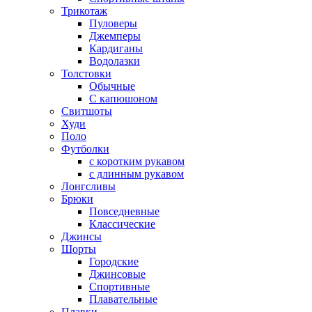
Трикотаж
Пуловеры
Джемперы
Кардиганы
Водолазки
Толстовки
Обычные
С капюшоном
Свитшоты
Худи
Поло
Футболки
с коротким рукавом
с длинным рукавом
Лонгсливы
Брюки
Повседневные
Классические
Джинсы
Шорты
Городские
Джинсовые
Спортивные
Плавательные
Плавки