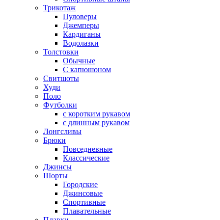
Трикотаж
Пуловеры
Джемперы
Кардиганы
Водолазки
Толстовки
Обычные
С капюшоном
Свитшоты
Худи
Поло
Футболки
с коротким рукавом
с длинным рукавом
Лонгсливы
Брюки
Повседневные
Классические
Джинсы
Шорты
Городские
Джинсовые
Спортивные
Плавательные
Плавки