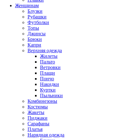
Женщинам
Блузки
Рубашки
Футболки
Топы
Джинсы
Брюки
Капри
Верхняя одежда
Жилеты
Пальто
Ветровки
Плащи
Пончо
Накидки
Куртки
Пыльники
Комбинезоны
Костюмы
Жакеты
Пиджаки
Сарафаны
Платья
Нарядная одежда