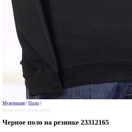
Мужчинам
/
Поло
/
Черное мужское поло на резинке
Черное поло на резинке 23312165