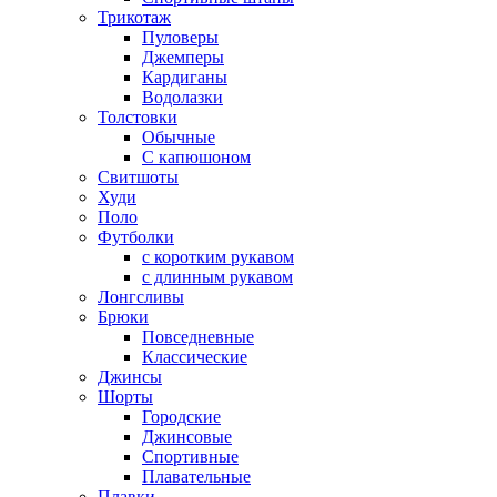
Трикотаж
Пуловеры
Джемперы
Кардиганы
Водолазки
Толстовки
Обычные
С капюшоном
Свитшоты
Худи
Поло
Футболки
с коротким рукавом
с длинным рукавом
Лонгсливы
Брюки
Повседневные
Классические
Джинсы
Шорты
Городские
Джинсовые
Спортивные
Плавательные
Плавки