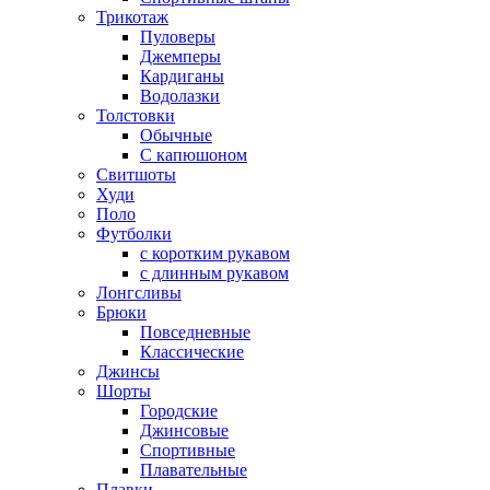
Трикотаж
Пуловеры
Джемперы
Кардиганы
Водолазки
Толстовки
Обычные
С капюшоном
Свитшоты
Худи
Поло
Футболки
с коротким рукавом
с длинным рукавом
Лонгсливы
Брюки
Повседневные
Классические
Джинсы
Шорты
Городские
Джинсовые
Спортивные
Плавательные
Плавки