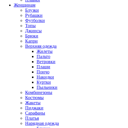
Женщинам
Блузки
Рубашки
Футболки
Топы
Джинсы
Брюки
Капри
Верхняя одежда
Жилеты
Пальто
Ветровки
Плащи
Пончо
Накидки
Куртки
Пыльники
Комбинезоны
Костюмы
Жакеты
Пиджаки
Сарафаны
Платья
Нарядная одежда