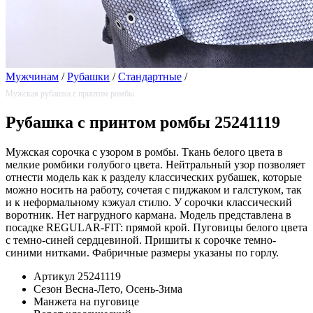
Мужчинам
/
Рубашки
/
Стандартные
/
Мужская рубашка с принтом ромбы
Рубашка с принтом ромбы 25241119
Мужская сорочка с узором в ромбы. Ткань белого цвета в
мелкие ромбики голубого цвета. Нейтральный узор позволяет
отнести модель как к разделу классических рубашек, которые
можно носить на работу, сочетая с пиджаком и галстуком, так
и к неформальному кэжуал стилю. У сорочки классический
воротник. Нет нагрудного кармана. Модель представлена в
посадке REGULAR-FIT: прямой крой. Пуговицы белого цвета
с темно-синей сердцевиной. Пришиты к сорочке темно-
синими нитками. Фабричные размеры указаны по горлу.
Артикул
25241119
Сезон
Весна-Лето, Осень-Зима
Манжета
на пуговице