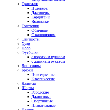
Трикотаж
Пуловеры
Джемперы
Кардиганы
Водолазки
Толстовки
Обычные
С капюшоном
Свитшоты
Худи
Поло
Футболки
с коротким рукавом
с длинным рукавом
Лонгсливы
Брюки
Повседневные
Классические
Джинсы
Шорты
Городские
Джинсовые
Спортивные
Плавательные
Плавки