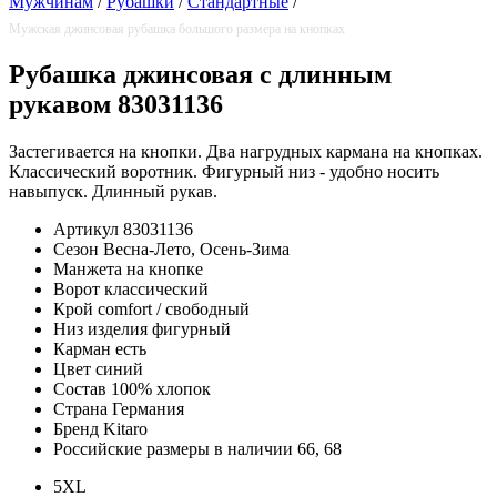
Мужчинам
/
Рубашки
/
Стандартные
/
Мужская джинсовая рубашка большого размера на кнопках
Рубашка джинсовая с длинным
рукавом 83031136
Застегивается на кнопки. Два нагрудных кармана на кнопках.
Классический воротник. Фигурный низ - удобно носить
навыпуск. Длинный рукав.
Артикул
83031136
Сезон
Весна-Лето, Осень-Зима
Манжета
на кнопке
Ворот
классический
Крой
comfort / свободный
Низ изделия
фигурный
Карман
есть
Цвет
синий
Состав
100% хлопок
Страна
Германия
Бренд
Kitaro
Российские размеры в наличии
66, 68
5XL