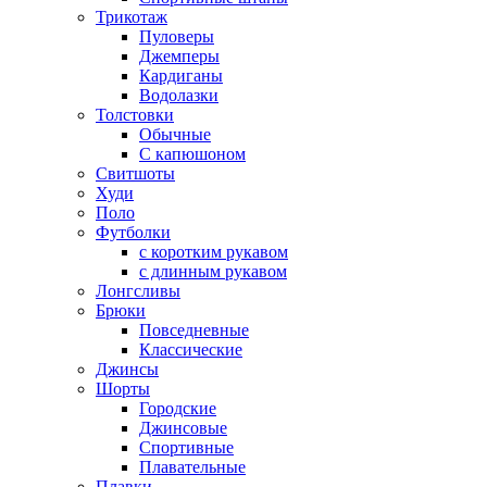
Трикотаж
Пуловеры
Джемперы
Кардиганы
Водолазки
Толстовки
Обычные
С капюшоном
Свитшоты
Худи
Поло
Футболки
с коротким рукавом
с длинным рукавом
Лонгсливы
Брюки
Повседневные
Классические
Джинсы
Шорты
Городские
Джинсовые
Спортивные
Плавательные
Плавки