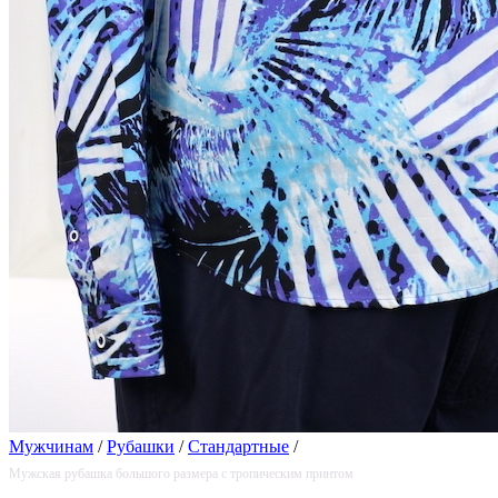
Мужчинам
/
Рубашки
/
Стандартные
/
Мужская рубашка большого размера с тропическим принтом