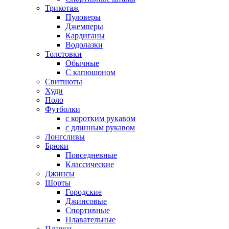
Трикотаж
Пуловеры
Джемперы
Кардиганы
Водолазки
Толстовки
Обычные
С капюшоном
Свитшоты
Худи
Поло
Футболки
с коротким рукавом
с длинным рукавом
Лонгсливы
Брюки
Повседневные
Классические
Джинсы
Шорты
Городские
Джинсовые
Спортивные
Плавательные
Плавки