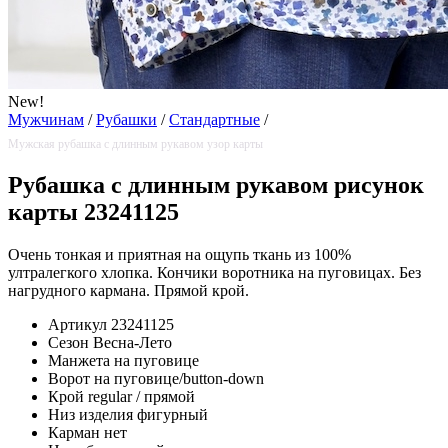
New!
Мужчинам
/
Рубашки
/
Стандартные
/
Мужская рубашка с длинным рукавом узор карты
Рубашка с длинным рукавом рисунок
карты 23241125
Очень тонкая и приятная на ощупь ткань из 100%
ултралегкого хлопка. Кончики воротника на пуговицах. Без
нагрудного кармана. Прямой крой.
Артикул
23241125
Сезон
Весна-Лето
Манжета
на пуговице
Ворот
на пуговице/button-down
Крой
regular / прямой
Низ изделия
фигурный
Карман
нет