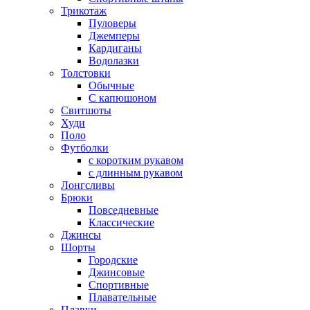
Трикотаж
Пуловеры
Джемперы
Кардиганы
Водолазки
Толстовки
Обычные
С капюшоном
Свитшоты
Худи
Поло
Футболки
с коротким рукавом
с длинным рукавом
Лонгсливы
Брюки
Повседневные
Классические
Джинсы
Шорты
Городские
Джинсовые
Спортивные
Плавательные
Плавки