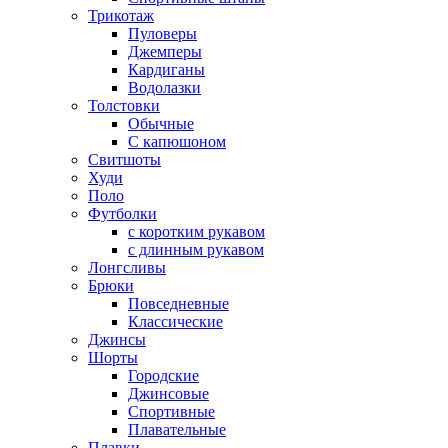
Трикотаж
Пуловеры
Джемперы
Кардиганы
Водолазки
Толстовки
Обычные
С капюшоном
Свитшоты
Худи
Поло
Футболки
с коротким рукавом
с длинным рукавом
Лонгсливы
Брюки
Повседневные
Классические
Джинсы
Шорты
Городские
Джинсовые
Спортивные
Плавательные
Плавки