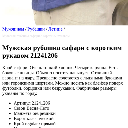
Мужчинам
/
Рубашки
/
Летние
/
Мужская рубашка сафари с коротким рукавом
Мужская рубашка сафари с коротким
рукавом 21241206
Крой сафари. Очень тонкий хлопок. Четыре кармана. Есть
боковые шлицы. Обычно носится навыпуск. Отличный
вариант на жару. Прекрасно сочетается с льняными брюками
или городскими шортами. Можно носить как блейзер поверх
футболки, борцовки или безрукавки. Фабричные размеры
указаны по горлу.
Артикул
21241206
Сезон
Весна-Лето
Манжета
без резинки
Ворот
классический
Крой
regular / прямой