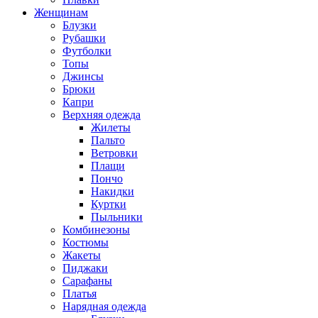
Женщинам
Блузки
Рубашки
Футболки
Топы
Джинсы
Брюки
Капри
Верхняя одежда
Жилеты
Пальто
Ветровки
Плащи
Пончо
Накидки
Куртки
Пыльники
Комбинезоны
Костюмы
Жакеты
Пиджаки
Сарафаны
Платья
Нарядная одежда