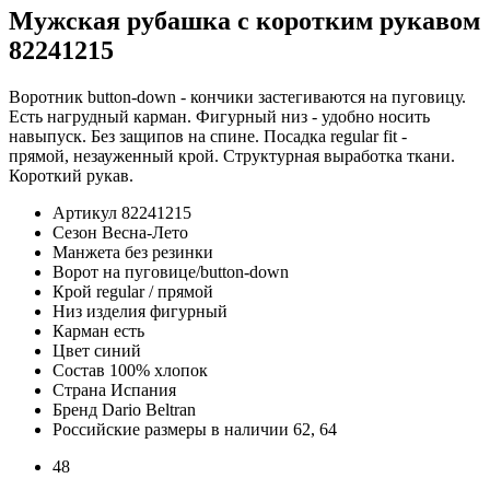
Мужская рубашка с коротким рукавом
82241215
Воротник button-down - кончики застегиваются на пуговицу.
Есть нагрудный карман. Фигурный низ - удобно носить
навыпуск. Без защипов на спине. Посадка regular fit -
прямой, незауженный крой. Структурная выработка ткани.
Короткий рукав.
Артикул
82241215
Сезон
Весна-Лето
Манжета
без резинки
Ворот
на пуговице/button-down
Крой
regular / прямой
Низ изделия
фигурный
Карман
есть
Цвет
синий
Состав
100% хлопок
Страна
Испания
Бренд
Dario Beltran
Российские размеры в наличии
62, 64
48