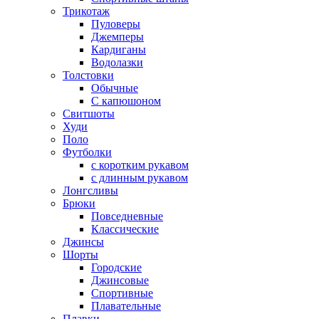
Трикотаж
Пуловеры
Джемперы
Кардиганы
Водолазки
Толстовки
Обычные
С капюшоном
Свитшоты
Худи
Поло
Футболки
с коротким рукавом
с длинным рукавом
Лонгсливы
Брюки
Повседневные
Классические
Джинсы
Шорты
Городские
Джинсовые
Спортивные
Плавательные
Плавки