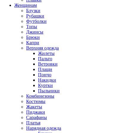
Женщинам
Блузки
Рубашки
Футболки
Топы
Джинсы
Брюки
Капри
Верхняя одежда
Жилеты
Пальто
Ветровки
Плащи
Пончо
Накидки
Куртки
Пыльники
Комбинезоны
Костюмы
Жакеты
Пиджаки
Сарафаны
Платья
Нарядная одежда