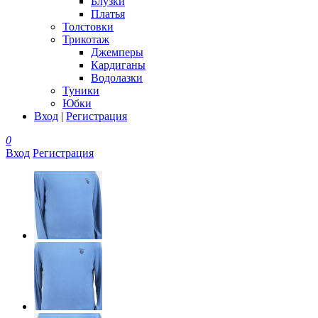
Блузки
Платья
Толстовки
Трикотаж
Джемперы
Кардиганы
Водолазки
Туники
Юбки
Вход
|
Регистрация
0
Вход
Регистрация