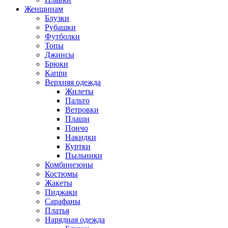
Женщинам
Блузки
Рубашки
Футболки
Топы
Джинсы
Брюки
Капри
Верхняя одежда
Жилеты
Пальто
Ветровки
Плащи
Пончо
Накидки
Куртки
Пыльники
Комбинезоны
Костюмы
Жакеты
Пиджаки
Сарафаны
Платья
Нарядная одежда