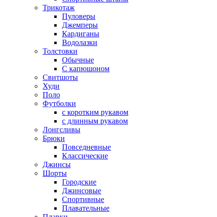
Трикотаж
Пуловеры
Джемперы
Кардиганы
Водолазки
Толстовки
Обычные
С капюшоном
Свитшоты
Худи
Поло
Футболки
с коротким рукавом
с длинным рукавом
Лонгсливы
Брюки
Повседневные
Классические
Джинсы
Шорты
Городские
Джинсовые
Спортивные
Плавательные
Плавки