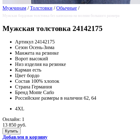
Мужчинам
/
Толстовки
/
Обычные
/
Мужская бордовая толстовка без капюшона на молнии большого размера
Мужская толстовка 24142175
Артикул
24142175
Сезон
Осень-Зима
Манжета
на резинке
Ворот
высокий
Низ изделия
на резинке
Карман
есть
Цвет
бордо
Состав
100% хлопок
Страна
Германия
Бренд
Monte Carlo
Российские размеры в наличии
62, 64
4XL
Онлайн:
1
13 850 руб.
Добавлен в корзину