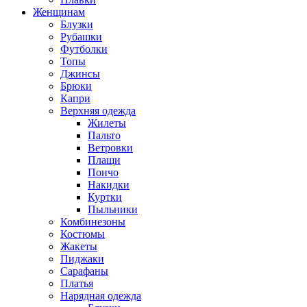
Женщинам
Блузки
Рубашки
Футболки
Топы
Джинсы
Брюки
Капри
Верхняя одежда
Жилеты
Пальто
Ветровки
Плащи
Пончо
Накидки
Куртки
Пыльники
Комбинезоны
Костюмы
Жакеты
Пиджаки
Сарафаны
Платья
Нарядная одежда