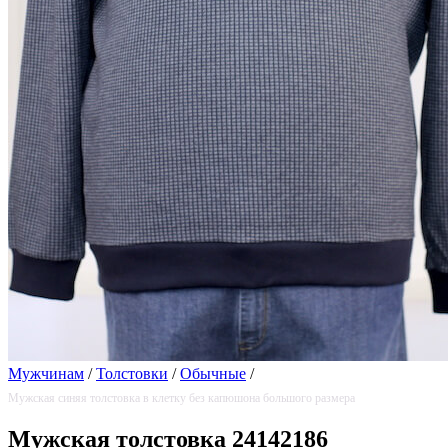
Мужчинам
/
Толстовки
/
Обычные
/
Мужская синяя толстовка в клетку без капюшона большого размера
Мужская толстовка 24142186