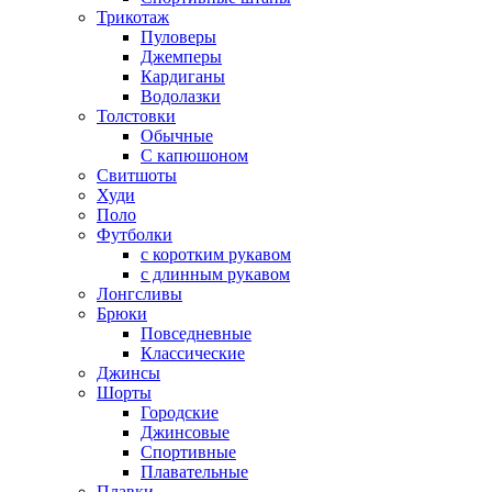
Трикотаж
Пуловеры
Джемперы
Кардиганы
Водолазки
Толстовки
Обычные
С капюшоном
Свитшоты
Худи
Поло
Футболки
с коротким рукавом
с длинным рукавом
Лонгсливы
Брюки
Повседневные
Классические
Джинсы
Шорты
Городские
Джинсовые
Спортивные
Плавательные
Плавки