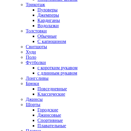
Трикотаж
Пуловеры
Джемперы
Кардиганы
Водолазки
Толстовки
Обычные
С капюшоном
Свитшоты
Худи
Поло
Футболки
с коротким рукавом
с длинным рукавом
Лонгсливы
Брюки
Повседневные
Классические
Джинсы
Шорты
Городские
Джинсовые
Спортивные
Плавательные
Плавки