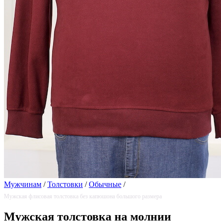
Мужчинам
/
Толстовки
/
Обычные
/
Мужская флисовая толстовка без капюшона большого размера
Мужская толстовка на молнии