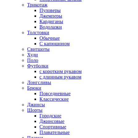
Трикотаж
Пуловеры
Джемперы
Кардиганы
Водолазки
Толстовки
Обычные
С капюшоном
Свитшоты
Худи
Поло
Футболки
с коротким рукавом
с длинным рукавом
Лонгсливы
Брюки
Повседневные
Классические
Джинсы
Шорты
Городские
Джинсовые
Спортивные
Плавательные
Плавки