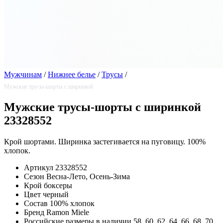
Мужчинам
/
Нижнее белье
/
Трусы
/
Мужские трусы-шорты с ширинкой
Мужские трусы-шорты с ширинкой
23328552
Крой шортами. Ширинка застегивается на пуговицу. 100%
хлопок.
Артикул
23328552
Сезон
Весна-Лето, Осень-Зима
Крой
боксеры
Цвет
черный
Состав
100% хлопок
Бренд
Ramon Miele
Российские размеры в наличии
58, 60, 62, 64, 66, 68, 70,