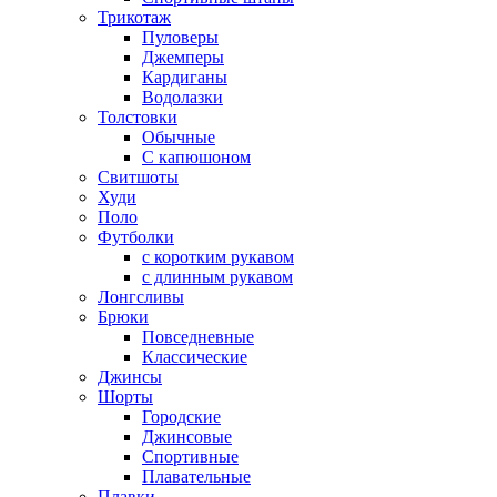
Трикотаж
Пуловеры
Джемперы
Кардиганы
Водолазки
Толстовки
Обычные
С капюшоном
Свитшоты
Худи
Поло
Футболки
с коротким рукавом
с длинным рукавом
Лонгсливы
Брюки
Повседневные
Классические
Джинсы
Шорты
Городские
Джинсовые
Спортивные
Плавательные
Плавки