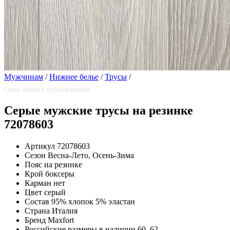
Мужчинам
/
Нижнее белье
/
Трусы
/
Серые мужские трусы на резинке
Серые мужские трусы на резинке
72078603
Артикул
72078603
Сезон
Весна-Лето, Осень-Зима
Пояс
на резинке
Крой
боксеры
Карман
нет
Цвет
серый
Состав
95% хлопок 5% эластан
Страна
Италия
Бренд
Maxfort
Российские размеры в наличии
60, 62